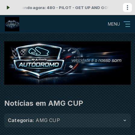
:59 -
Tocando agora: 480 - PILOT - GET UP AND GO
Rock'n Roll com 
MENU
Notícias em AMG CUP
Categoria:
AMG CUP