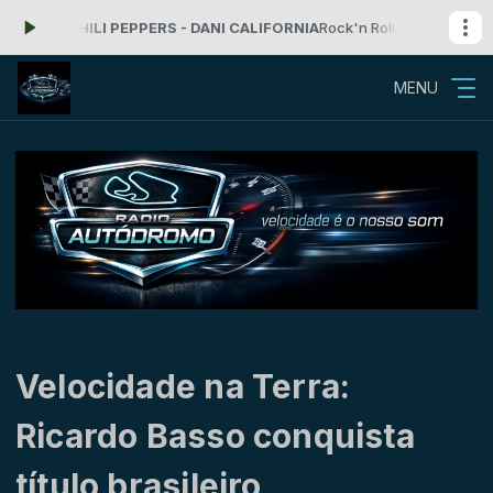
HILI PEPPERS - DANI CALIFORNIA
Rock'n Roll com Radio Autodromo das
MENU
Velocidade na Terra:
Ricardo Basso conquista
título brasileiro