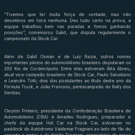
“Tivemos que ter muita força de vontade, mas não
desistimos em hora nenhuma. Deu tudo certo na prova, a
equipe trabalhou bem nas paradas e fomos ganhando
posições”, comemorou Galid, que disputa regularmente o
campeonato da Stock Car.
Além de Galid Osman e de Luiz Razia, outros nomes
importantes pilotos do automobilismo brasileiro disputaram os
200 Km de Cordeirópolis. Entre eles estiveram Átila Abreu,
atual vice-campeão brasileiro de Stock Car, Paulo Salustiano
e Leandro Totti, dois dos postulantes ao título deste ano da
Fórmula Truck, e João Franciosi, pentacampeão do Rally dos
Sertões.
Cleyton Pinteiro, presidente da Confederação Brasileira de
Automobilismo (CBA) e Amadeu Rodrigues, preparador e
chefe da equipe Hot Car na Stock Car, estiveram no
paddock do Autódromo Valdemar Fragnani ao lado de fãs do
esporte a motor e da família Fragnani, proprietária da praça