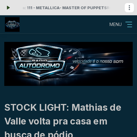
ora: 111 - METALLICA- MASTER OF PUPPETS
Rock'n Roll com Radio A
MENU
STOCK LIGHT: Mathias de
Valle volta pra casa em
busca de pódio