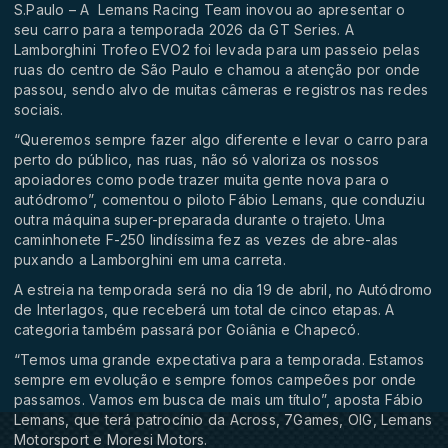
S.Paulo – A
Lemans Racing Team inovou ao apresentar o
seu carro para a temporada 2026 da GT Series. A
Lamborghini Trofeo EVO2 foi levada para um passeio pelas
ruas do centro de São Paulo e chamou a atenção por onde
passou, sendo alvo de muitas câmeras e registros nas redes
sociais.
“Queremos sempre fazer algo diferente e levar o carro para
perto do público, nas ruas, não só valoriza os nossos
apoiadores como pode trazer muita gente nova para o
autódromo”, comentou o piloto Fábio Lemans, que conduziu
outra máquina super-preparada durante o trajeto. Uma
caminhonete F-250 lindíssima fez as vezes de abre-alas
puxando a Lamborghini em uma carreta.
A estreia na temporada será no dia 19 de abril, no Autódromo
de Interlagos, que receberá um total de cinco etapas. A
categoria também passará por Goiânia e Chapecó.
“Temos uma grande expectativa para a temporada. Estamos
sempre em evolução e sempre fomos campeões por onde
passamos. Vamos em busca de mais um título”, aposta Fábio
Lemans, que terá patrocínio da Across, 7Games, OIG, Lemans
Motorsport e Moresi Motors.