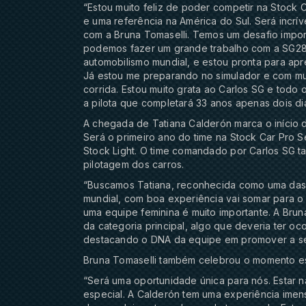
“Estou muito feliz de poder competir na Stock 
e uma referência na América do Sul. Será incríve
com a Bruna Tomaselli. Temos um desafio impor
podemos fazer um grande trabalho com a SG28 
automobilismo mundial, e estou pronta para apr
Já estou me preparando no simulador e com mui
corrida. Estou muito grata ao Carlos SG e todo 
a pilota que completará 33 anos apenas dois d
A chegada de Tatiana Calderón marca o início 
Será o primeiro ano do time na Stock Car Pro S
Stock Light. O time comandado por Carlos SG ta
pilotagem dos carros.
“Buscamos Tatiana, reconhecida como uma das m
mundial, com boa experiência vai somar para o
uma equipe feminina é muito importante. A Bruna
da categoria principal, algo que deveria ter o
destacando o DNA da equipe em promover a seq
Bruna Tomaselli também celebrou o momento es
“Será uma oportunidade única para nós. Estar n
especial. A Calderón tem uma experiência imen