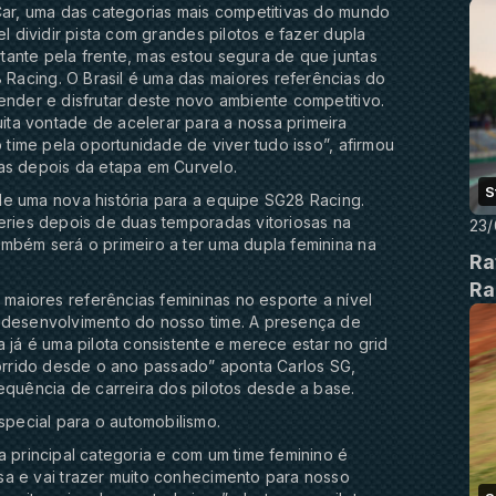
Car, uma das categorias mais competitivas do mundo
l dividir pista com grandes pilotos e fazer dupla
tante pela frente, mas estou segura de que juntas
Racing. O Brasil é uma das maiores referências do
ender e disfrutar deste novo ambiente competitivo.
ta vontade de acelerar para a nossa primeira
o time pela oportunidade de viver tudo isso”, afirmou
ias depois da etapa em Curvelo.
S
de uma nova história para a equipe SG28 Racing.
eries depois de duas temporadas vitoriosas na
23/
mbém será o primeiro a ter uma dupla feminina na
Ra
Ra
aiores referências femininas no esporte a nível
 desenvolvimento do nosso time. A presença de
 já é uma pilota consistente e merece estar no grid
corrido desde o ano passado” aponta Carlos SG,
uência de carreira dos pilotos desde a base.
pecial para o automobilismo.
a principal categoria e com um time feminino é
sa e vai trazer muito conhecimento para nosso