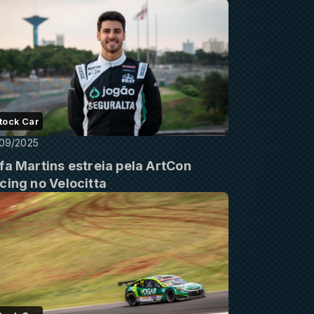
tock Car
09/2025
fa Martins estreia pela ArtCon
cing no Velocitta