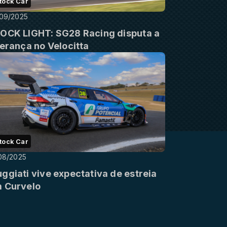
tock Car
09/2025
OCK LIGHT: SG28 Racing disputa a
derança no Velocitta
tock Car
08/2025
ggiati vive expectativa de estreia
 Curvelo