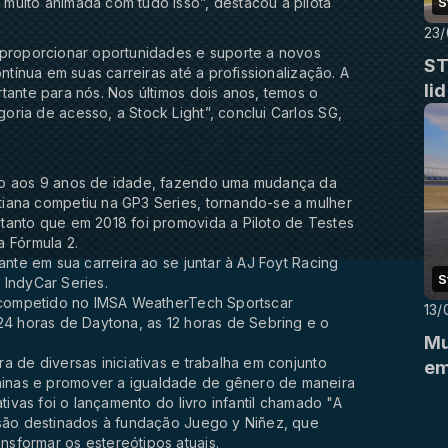
S
muito animada com tudo isso”, destacou a pilota
23/
 proporcionar oportunidades e suporte a novos
ST
ntínua em suas carreiras até a profissionalização. A
li
tante para nós. Nos últimos dois anos, temos o
ria de acesso, a Stock Light”, conclui Carlos SG,
go aos 9 anos de idade, fazendo uma mudança da
iana competiu na GP3 Series, tornando-se a mulher
tanto que em 2018 foi promovida a Piloto de Testes
a Fórmula 2.
ante em sua carreira ao se juntar à AJ Foyt Racing
S
 IndyCar Series.
m competido no IMSA WeatherTech Sportscar
13/
24 horas de Daytona, as 12 horas de Sebring e o
Mu
a de diversas iniciativas e trabalha em conjunto
em
inas e promover a igualdade de gênero de maneira
tivas foi o lançamento do livro infantil chamado "A
 são destinados à fundação Juego y Niñez, que
sformar os estereótipos atuais.