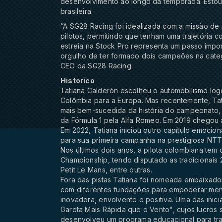
desenvolvimento ao longo da temporada. Estou 
brasileira.
“A SG28 Racing foi idealizada com a missão de
pilotos, permitindo que tenham uma trajetória co
estreia na Stock Pro representa um passo impor
orgulho de ter formado dois campeões na catego
CEO da SG28 Racing.
Histórico
Tatiana Calderón escolheu o automobilismo lo
Colômbia para a Europa. Mas recentemente, Tat
mais bem-sucedida da história do campeonato, 
da Fórmula 1 pela Alfa Romeo. Em 2019 chegou 
Em 2022, Tatiana iniciou outro capítulo emocion
para sua primeira campanha na prestigiosa NTT
Nos últimos dois anos, a pilota colombiana te
Championship, tendo disputado as tradicionais 
Petit Le Mans, entre outras.
Fora das pistas Tatiana foi nomeada embaixador
com diferentes fundações para empoderar men
inovadora, envolvente e positiva. Uma das inicia
Garota Mais Rápida que o Vento", cujos lucros
desenvolveu um programa educacional para tran