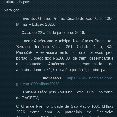
cultural do país.
Serviço:
Evento:
Grande Prêmio Cidade de São Paulo 1000
·
Milhas – Edição 2026;
Data:
de 22 a 25 de janeiro de 2026;
·
Local:
Autódromo Municipal José Carlos Pace – Av.
·
Senador Teotônio Vilela, 261; Cidade Dutra; São
Paulo/SP – estacionamento no local, acesso pelo
portão 7, preço fixo R$100,00 (de trem, desembarque
na estação Autódromo - caminhada de
aproximadamente 1,7 km até o portão 7, o principal);
Ingressos:
https://
www.ingresse.com/
·
gpdesp1000milhas2026/
Transmissão:
pelo YouTube – exclusiva – no canal
·
).
do RACETV
O Grande Prêmio Cidade de São Paulo 1000 Milhas
2026 conta com o patrocínio de
Chevrolet