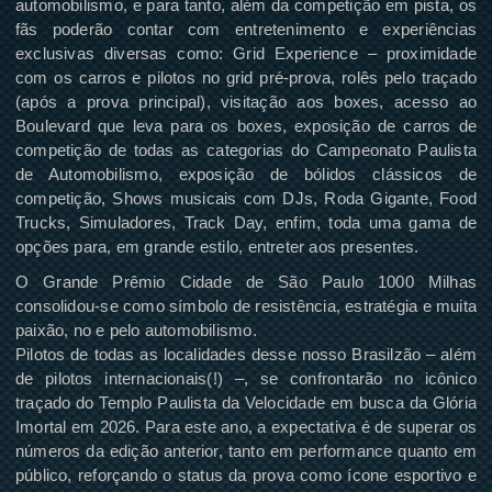
automobilismo, e para tanto, além da competição em pista, os
fãs poderão contar com entretenimento e experiências
exclusivas diversas como: Grid Experience – proximidade
com os carros e pilotos no grid pré-prova, rolês pelo traçado
(após a prova principal), visitação aos boxes, acesso ao
Boulevard que leva para os boxes, exposição de carros de
competição de todas as categorias do Campeonato Paulista
de Automobilismo, exposição de bólidos clássicos de
competição, Shows musicais com DJs, Roda Gigante, Food
Trucks, Simuladores, Track Day, enfim, toda uma gama de
opções para, em grande estilo, entreter aos presentes.
O Grande Prêmio Cidade de São Paulo 1000 Milhas
consolidou-se como símbolo de resistência, estratégia e muita
paixão, no e pelo automobilismo.
Pilotos de todas as localidades desse nosso Brasilzão – além
de pilotos internacionais(!) –, se confrontarão no icônico
traçado do Templo Paulista da Velocidade em busca da Glória
Imortal em 2026. Para este ano, a expectativa é de superar os
números da edição anterior, tanto em performance quanto em
público, reforçando o status da prova como ícone esportivo e