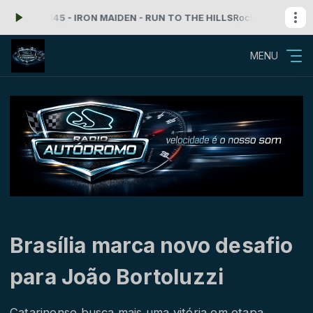
ra: 145 - IRON MAIDEN - RUN TO THE HILLS
Rock'n Roll com Radio Au
MENU
Brasília marca novo desafio
para João Bortoluzzi
Catarinense busca mais uma vitória em etapa