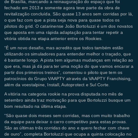
de Brasília, marcando a reinauguração do espaço que foi
fechado em 2013 e somente agora teve parte da obra de
revitalização concluída. São quase 13 anos sem corridas por lá,
o que faz com que a pista seja nova para quase todos os
pilotos do grid. O catarinense João Bortoluzzi é um dos novatos
que aposta em uma rápida adaptação para tentar repetir a
vitória obtida na etapa anterior entre os Rookies.
“É um novo desafio, mas acredito que todos também estão
utilizando os simuladores para entender melhor o traçado, que
é bastante longo. A pista tem algumas mudanças em relação ao
que era, mas já dá para ter uma noção do que vamos encarar a
partir dos primeiros treinos”, comentou o piloto que tem os
patrocínios do Grupo VAAPTY através da VAAPTY Franchising,
além da voestalpine, Install, Autoprotect e Sul Corte.
A vitória na categoria rookie na prova disputada no mês de
setembro ainda traz motivação para que Bortoluzzi busque um
bom resultado na última etapa.
“São quase dois meses sem corridas, mas com muito trabalho
da equipe para deixar o carro competitivo para estas provas.
São as últimas três corridas do ano e quero fechar com chave
de ouro”, completa Bortoluzzi que ocupa a quinta colocação no