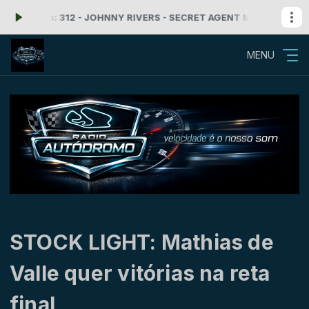
ora: 312 - JOHNNY RIVERS - SECRET AGENT MAN
Rock'n Roll com Ra
MENU
STOCK LIGHT: Mathias de
Valle quer vitórias na reta
final