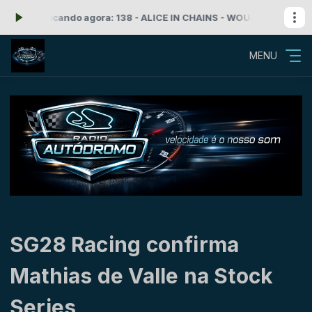
 -
Tocando agora: 138 - ALICE IN CHAINS - WOULD
Rock'n Roll com Ra
MENU
SG28 Racing confirma
Mathias de Valle na Stock
Series