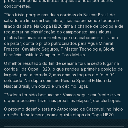
provas por conta dos muitos toques sofridos por outros
concorrentes.
“Fico triste porque nas duas corridas da Nascar Brasil de
sábado eu tinha um bom ritmo, mas acabei sendo tocado e
tirado da pista. Na Copa HB20 tinha a chance de pódios e de
recuperar na classificação do campeonato, mas alguns
pilotos bem mais experientes que eu acabaram me tirando
da pista”, conta o piloto patrocinados pela Água Mineral
Frescca, Cavaleiro Seguros, T Master Tecnologia, Biovit
Farmácia, Instituto Zampieri e Toro Metais.
O melhor resultado do fim de semana foi um sexto lugar na
corrida 1 da Copa HB20, o que rendeu a primeira posição de
largada para a corrida 2, mas com os toques ele foi o 9º
colocado. Na dupla com Léo Reis na Special Edition da
Nascar Brasil, um oitavo e um décimo lugar.
“Poderia ter sido bem melhor. Vamos seguir em frente e ver
o que é possível fazer nas próximas etapas”, conclui Lopes.
O próximo desafio será no Autódromo de Cascavel, no início
do mês de setembro, com a quinta etapa da Copa HB20.