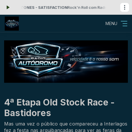
ING STONES - SATISFACTION
Rock'n Roll com Radio Autodromo das 00:0
MENU
4ª Etapa Old Stock Race -
Bastidores
Mas uma vez o público que compareceu a Interlagos
fez a festa nas arquibancadas para ver as feras da